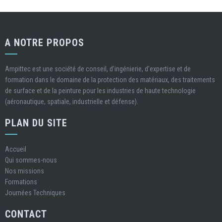
A NOTRE PROPOS
Ampittec est une société de conseil, d’ingénierie, d’expertise et de
formation dans le domaine de la protection des matériaux, des traitements
de surface et de la peinture pour les industries de haute technologie
(aéronautique, spatiale, industrielle et défense).
PLAN DU SITE
Accueil
Qui sommes-nous
Nos missions
Formations
Journées Techniques
CONTACT