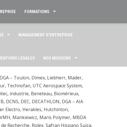
TREPRISE
FORMATIONS
SE
MANAGEMENT D’ENTREPRISE
ENTIONS LÉGALES
NOS MISSIONS
 DGA – Toulon, Dimex, Liebherr, Mäder,
US
nieur, Technofan, UTC Aerospace System,
tec, industrie, Beneteau, Biomérieux,
CSTB, DCNS, DEC, DECATHLON, DGA – AIA
r Electro, Herakles, Hutchinton,
v, LVMH, Mankiewicz, Maris Polymer, MBDA
e de Recherche, Rolex, Safran Hispano Suiza,