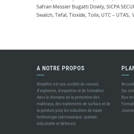
Safran Messier Bugatti Dowty, SICPA SECUR
Swatch, Tefal, Tioxide, Tolix, UTC – UTAS, 
A NOTRE PROPOS
PLA
Ampittec est une société de conseil,
Accuei
d’ingénierie, d’expertise et de formation
Qui s
dans le domaine de la protection des
Nos mi
matériaux, des traitements de surface et de
Format
la peinture pour les industries de haute
Journé
technologie (aéronautique, spatiale,
industrielle et défense).