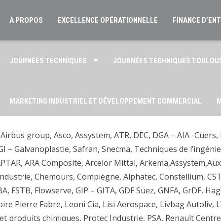
A PROPOS
EXCELLENCE OPÉRATIONNELLE
FINANCE D’EN
JOURNÉES TECHNIQUES
JOURNÉES TECHNIQUES TOULOU
MARKETING INDUSTRIEL ET DÉVELOPPEMENT COMMERCIAL
M
 Airbus group, Asco, Assystem, ATR, DEC, DGA – AIA -Cuers,
POLITIQUE DE CONFIDENTIALITÉ AMPITTEC
QUI SOMMES-NO
SGI – Galvanoplastie, Safran, Snecma, Techniques de l’ingé
 APTAR, ARA Composite, Arcelor Mittal, Arkema,Assystem,Auxi
Industrie, Chemours, Compiègne, Alphatec, Constellium, 
A, FSTB, Flowserve, GIP – GITA, GDF Suez, GNFA, GrDF, Hage
oire Pierre Fabre, Leoni Cia, Lisi Aerospace, Livbag Autoli
 et produits chimiques, Protec Industrie, PSA, Renault Centr