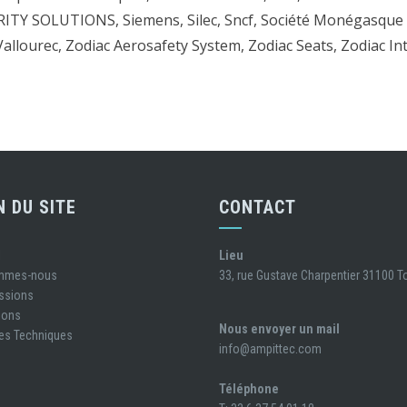
ITY SOLUTIONS, Siemens, Silec, Sncf, Société Monégasque d
Vallourec, Zodiac Aerosafety System, Zodiac Seats, Zodiac Int
N DU SITE
CONTACT
l
Lieu
ommes-nous
33, rue Gustave Charpentier 31100 
ssions
ions
Nous envoyer un mail
es Techniques
info@ampittec.com
Téléphone