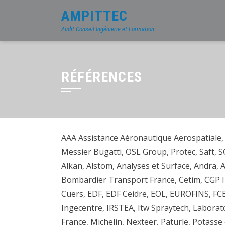
AMPITTEC
Audit Conseil Ingénierie et Formation
RÉFÉRENCES
AAA Assistance Aéronautique Aerospatiale,
Messier Bugatti, OSL Group, Protec, Saft, 
Alkan, Alstom, Analyses et Surface, Andra,
Bombardier Transport France, Cetim, CGP 
Cuers, EDF, EDF Ceidre, EOL, EUROFINS, FCB
Ingecentre, IRSTEA, Itw Spraytech, Laborat
France, Michelin, Nexteer, Paturle, Potasse