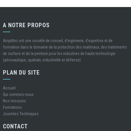
A NOTRE PROPOS
Ampittec est une société de conseil, d’ingénierie, d’expertise et de
formation dans le domaine de la protection des matériaux, des traitements
de surface et de la peinture pour les industries de haute technologie
(aéronautique, spatiale, industrielle et défense).
PLAN DU SITE
Accueil
Qui sommes-nous
Nos missions
Formations
Journées Techniques
CONTACT