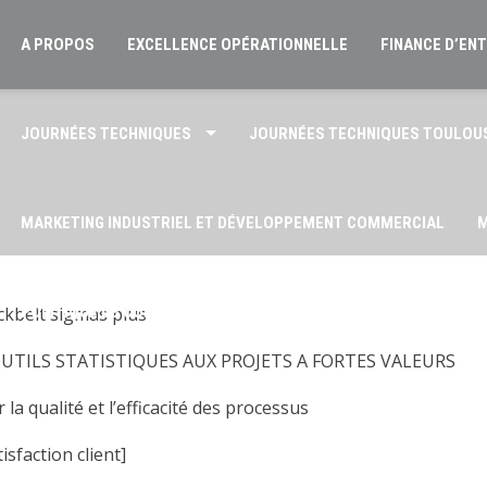
A PROPOS
EXCELLENCE OPÉRATIONNELLE
FINANCE D’EN
JOURNÉES TECHNIQUES
JOURNÉES TECHNIQUES TOULOU
MARKETING INDUSTRIEL ET DÉVELOPPEMENT COMMERCIAL
M
ckbelt sigmas plus
POLITIQUE DE CONFIDENTIALITÉ AMPITTEC
QUI SOMMES-NO
TILS STATISTIQUES AUX PROJETS A FORTES VALEURS
a qualité et l’efficacité des processus
isfaction client]