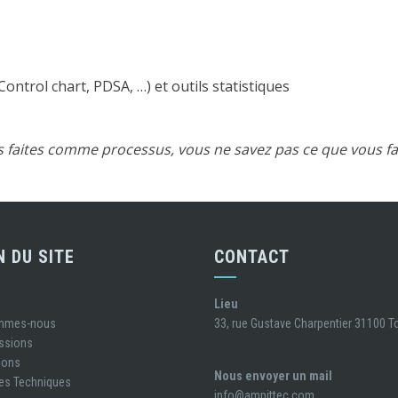
ontrol chart, PDSA, …) et outils statistiques
s faites comme processus, vous ne savez pas ce que vous fa
N DU SITE
CONTACT
l
Lieu
ommes-nous
33, rue Gustave Charpentier 31100 
ssions
ions
Nous envoyer un mail
es Techniques
info@ampittec.com