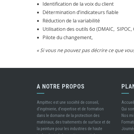
Identification de la voix du client
Détermination d’indicateurs fiable
Réduction de la variabilité
Utilisation des outils 6σ (DMAIC, SIPOC, C
Pilote du changement,
« Si vous ne pouvez pas décrire ce que vou
A NOTRE PROPOS
PLA
Ampittec est une société de conseil,
Accuei
d’ingénierie, d’expertise et de formation
Qui s
dans le domaine de la protection des
Nos mi
matériaux, des traitements de surface et de
Format
la peinture pour les industries de haute
Journé