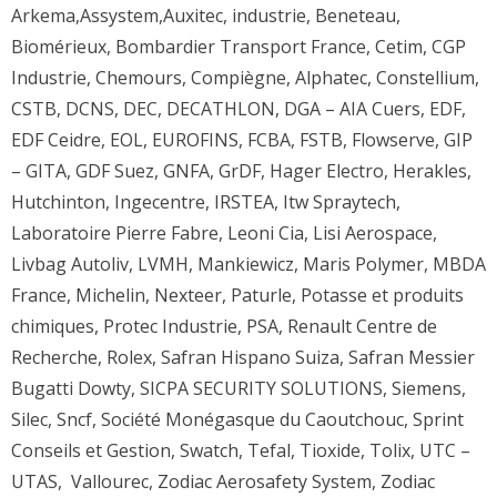
Arkema,Assystem,Auxitec, industrie, Beneteau,
Biomérieux, Bombardier Transport France, Cetim, CGP
Industrie, Chemours, Compiègne, Alphatec, Constellium,
CSTB, DCNS, DEC, DECATHLON, DGA – AIA Cuers, EDF,
EDF Ceidre, EOL, EUROFINS, FCBA, FSTB, Flowserve, GIP
– GITA, GDF Suez, GNFA, GrDF, Hager Electro, Herakles,
Hutchinton, Ingecentre, IRSTEA, Itw Spraytech,
Laboratoire Pierre Fabre, Leoni Cia, Lisi Aerospace,
Livbag Autoliv, LVMH, Mankiewicz, Maris Polymer, MBDA
France, Michelin, Nexteer, Paturle, Potasse et produits
chimiques, Protec Industrie, PSA, Renault Centre de
Recherche, Rolex, Safran Hispano Suiza, Safran Messier
Bugatti Dowty, SICPA SECURITY SOLUTIONS, Siemens,
Silec, Sncf, Société Monégasque du Caoutchouc, Sprint
Conseils et Gestion, Swatch, Tefal, Tioxide, Tolix, UTC –
UTAS, Vallourec, Zodiac Aerosafety System, Zodiac