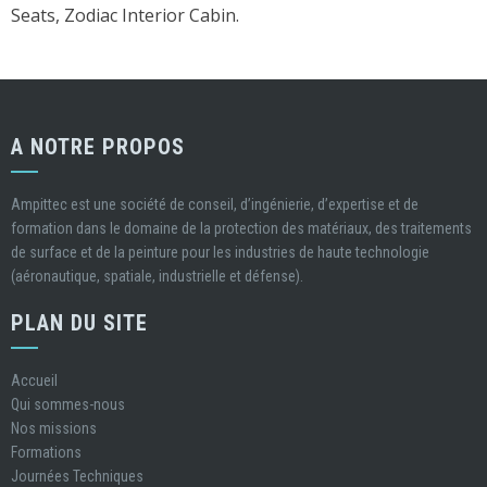
Seats, Zodiac Interior Cabin.
A NOTRE PROPOS
Ampittec est une société de conseil, d’ingénierie, d’expertise et de
formation dans le domaine de la protection des matériaux, des traitements
de surface et de la peinture pour les industries de haute technologie
(aéronautique, spatiale, industrielle et défense).
PLAN DU SITE
Accueil
Qui sommes-nous
Nos missions
Formations
Journées Techniques