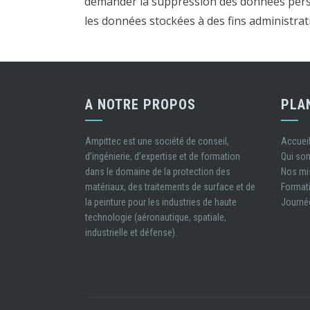
demander la suppression des données pers
les données stockées à des fins administrati
A NOTRE PROPOS
PLA
Ampittec est une société de conseil,
Accuei
d’ingénierie, d’expertise et de formation
Qui s
dans le domaine de la protection des
Nos mi
matériaux, des traitements de surface et de
Format
la peinture pour les industries de haute
Journé
technologie (aéronautique, spatiale,
industrielle et défense).