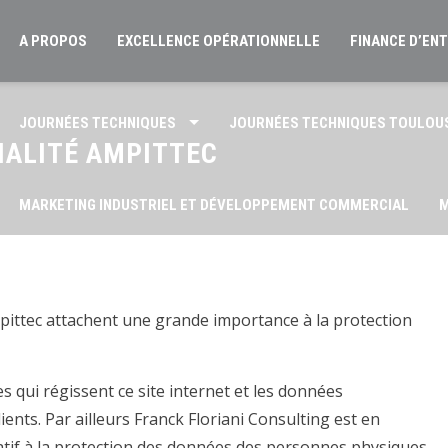
A PROPOS
EXCELLENCE OPÉRATIONNELLE
FINANCE D’EN
JOURNÉES TECHNIQUES
JOURNÉES TECHNIQUES TOULOU
IALITÉ AMPITTEC
MARKETING INDUSTRIEL ET DÉVELOPPEMENT COMMERCIAL
M
POLITIQUE DE CONFIDENTIALITÉ AMPITTEC
QUI SOMMES-NO
pittec attachent une grande importance à la protection
s qui régissent ce site internet et les données
ents. Par ailleurs Franck Floriani Consulting est en
tif à la protection des données des personnes physiques,