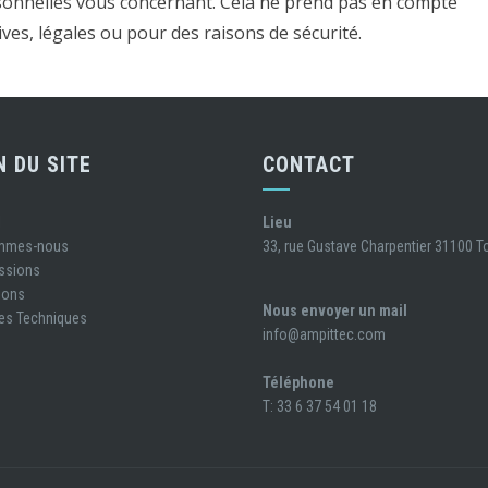
onnelles vous concernant. Cela ne prend pas en compte
ves, légales ou pour des raisons de sécurité.
N DU SITE
CONTACT
l
Lieu
ommes-nous
33, rue Gustave Charpentier 31100 
ssions
ions
Nous envoyer un mail
es Techniques
info@ampittec.com
Téléphone
T: 33 6 37 54 01 18