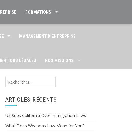
TREPRISE
FORMATIONS
SE
MANAGEMENT D’ENTREPRISE
ENTIONS LÉGALES
NOS MISSIONS
Rechercher :
US
ARTICLES RÉCENTS
US Sues California Over Immigration Laws
What Does Weapons Law Mean for You?