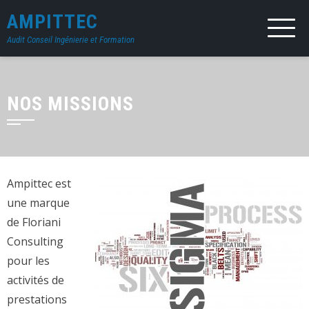
AMPITTEC
Audit Conseil Ingénierie et Formation
NOS MISSIONS
Ampittec est
une marque
de Floriani
Consulting
pour les
activités de
prestations