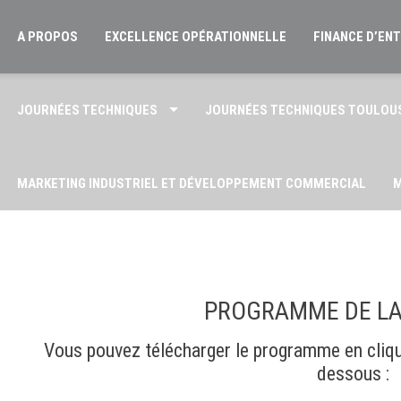
A PROPOS
EXCELLENCE OPÉRATIONNELLE
FINANCE D’EN
JOURNÉES TECHNIQUES
JOURNÉES TECHNIQUES TOULOU
MARKETING INDUSTRIEL ET DÉVELOPPEMENT COMMERCIAL
M
POLITIQUE DE CONFIDENTIALITÉ AMPITTEC
QUI SOMMES-NO
PROGRAMME DE LA
Vous pouvez télécharger le programme en cliq
dessous :