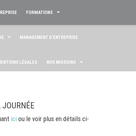
TREPRISE
FORMATIONS
SE
MANAGEMENT D’ENTREPRISE
ENTIONS LÉGALES
NOS MISSIONS
US
 JOURNÉE
uant
ici
ou le voir plus en détails ci-