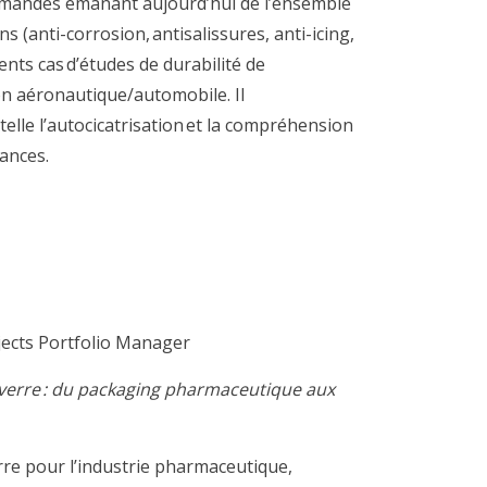
mande
s
émanant aujourd’hui de l’ensemble
ns (
anti-corrosion
,
antisalissures
, anti-
icing
,
ents cas d’étude
s
de durabilité de
ion aéronautique/automobile
. Il
elle l’
autocicatrisation
et
la compréhension
ances.
ects Portfolio Manager
erre : du packaging pharmaceutique aux
re pour l’industrie pharmaceutique,