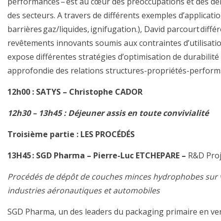
performances – est au cœur des préoccupations
et des
de
des secteurs. A travers
de
différents exemples d’applicatio
barrières
gaz/liquides, ignifugation.),
David
parcour
t
différ
revêtements innovants soumis aux contraintes d’utilisat
expose
différentes stratégies d’optimisation de durabilité t
approfondie des relations struc
tures-propriétés-perform
12h00 :
SATYS – Christophe CADOR
12h30 – 13h45 : Déjeuner assis
en toute convivialité
Troisième partie : LES
PROCÉDÉS
13
H
45
:
SGD Pharma –
Pierre-Luc ETCHEPARE
–
R&D Proj
Procédés de dépôt de couches minces hydrophobes sur v
industries aéronautique
s
et automobile
s
SGD Pharma, un des leaders du packaging primaire en ver